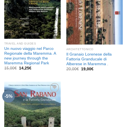
TRAVEL AND GUIDES
Un nuovo viaggio nel Parco
ARCHITETTONICO
Regionale della Maremma. A
Il Granaio Lorenese della
new journey through the
Fattoria Granducale di
Maremma Regional Park
Alberese in Maremma .
Il
Il
15,00
€
14,25
€
Il
Il
20,00
€
19,00
€
prezzo
prezzo
prezzo
prezzo
originale
attuale
originale
attuale
era:
è:
era:
è:
15,00€.
14,25€.
20,00€.
19,00€.
-5%
Aggiungi
alla lista
dei
desideri