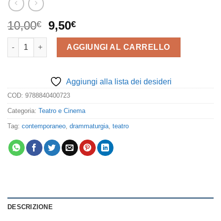
Il
Il
10,00
9,50
€
€
prezzo
prezzo
Liquido quantità
originale
attuale
AGGIUNGI AL CARRELLO
era:
è:
10,00€.
9,50€.
Aggiungi alla lista dei desideri
COD:
9788840400723
Categoria:
Teatro e Cinema
Tag:
contemporaneo
,
drammaturgia
,
teatro
DESCRIZIONE