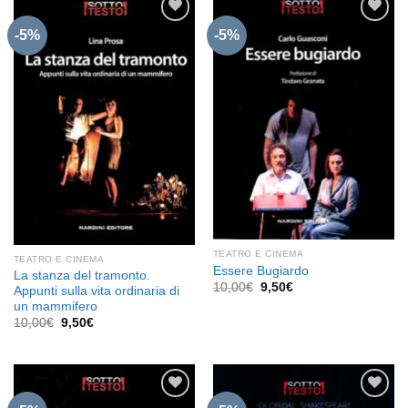
-5%
-5%
Aggiungi
Aggiungi
alla lista
alla lista
dei
dei
desideri
desideri
TEATRO E CINEMA
TEATRO E CINEMA
Essere Bugiardo
La stanza del tramonto.
Il
Il
10,00
€
9,50
€
Appunti sulla vita ordinaria di
prezzo
prezzo
un mammifero
originale
attuale
era:
è:
Il
Il
10,00
€
9,50
€
10,00€.
9,50€.
prezzo
prezzo
originale
attuale
era:
è:
10,00€.
9,50€.