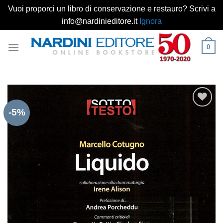
Vuoi proporci un libro di conservazione e restauro? Scrivi a
info@nardinieditore.it
Ignora
Salta
0
ai
contenuti
-5%
Aggiungi
alla lista
dei
desideri