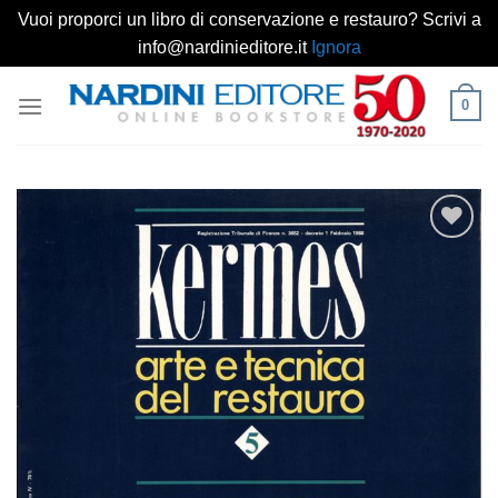
Vuoi proporci un libro di conservazione e restauro? Scrivi a
info@nardinieditore.it
Ignora
Salta
0
ai
contenuti
Aggiungi
alla lista
dei
desideri