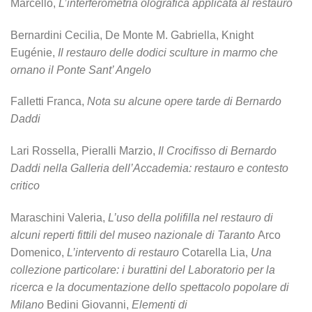
Marcello,
L’interferometria olografica applicata al
restauro
Bernardini Cecilia, De Monte M. Gabriella, Knight
Eugénie,
Il restauro delle dodici sculture in
marmo che
ornano il Ponte Sant’ Angelo
Falletti Franca,
Nota su alcune opere tarde di Bernardo
Daddi
Lari Rossella, Pieralli Marzio,
Il Crocifisso di Bernardo
Daddi nella Galleria dell’Accademia:
restauro e contesto
critico
Maraschini Valeria,
L’uso della polifilla nel restauro di
alcuni reperti fittili del museo nazionale di
Taranto
Arco
Domenico,
L’intervento di restauro
Cotarella Lia,
Una
collezione particolare: i
burattini del Laboratorio per la
ricerca e la
documentazione dello spettacolo popolare di
Milano
Bedini Giovanni,
Elementi di