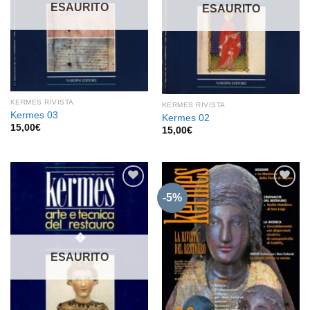
desideri
desideri
ESAURITO
ESAURITO
KERMES RIVISTA
KERMES RIVISTA
Kermes 03
Kermes 02
15,00
€
15,00
€
-5%
Aggiungi
Aggiungi
alla lista
alla lista
dei
dei
desideri
desideri
ESAURITO