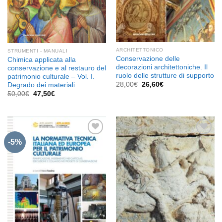
ARCHITETTONICO
STRUMENTI - MANUALI
Conservazione delle
Chimica applicata alla
decorazioni architettoniche. Il
conservazione e al restauro del
ruolo delle strutture di supporto
patrimonio culturale – Vol. I.
Il
Il
28,00
€
26,60
€
Degrado dei materiali
prezzo
prezzo
Il
Il
50,00
€
47,50
€
originale
attuale
prezzo
prezzo
era:
è:
originale
attuale
28,00€.
26,60€.
era:
è:
50,00€.
47,50€.
-5%
Aggiungi
Aggiungi
alla lista
alla lista
dei
dei
desideri
desideri