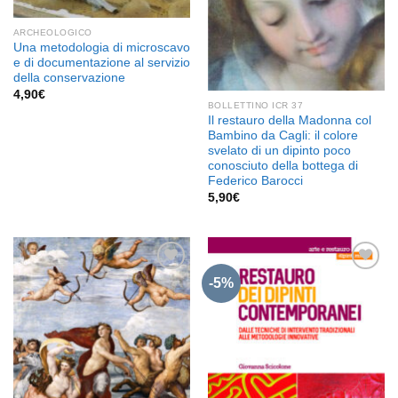
ARCHEOLOGICO
Una metodologia di microscavo
e di documentazione al servizio
della conservazione
4,90
€
BOLLETTINO ICR 37
Il restauro della Madonna col
Bambino da Cagli: il colore
svelato di un dipinto poco
conosciuto della bottega di
Federico Barocci
5,90
€
-5%
Aggiungi
Aggiungi
alla lista
alla lista
dei
dei
desideri
desideri