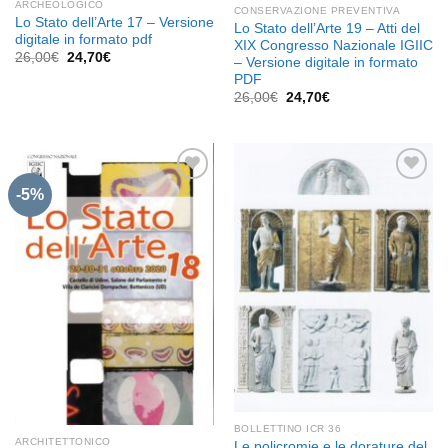
ARCHEOLOGICO
CONSERVAZIONE PREVENTIVA
Lo Stato dell’Arte 17 – Versione
Lo Stato dell’Arte 19 – Atti del
digitale in formato pdf
XIX Congresso Nazionale IGIIC
Il
Il
26,00
€
24,70
€
– Versione digitale in formato
prezzo
prezzo
PDF
originale
attuale
era:
è:
Il
Il
26,00
€
24,70
€
26,00€.
24,70€.
prezzo
prezzo
originale
attuale
era:
è:
26,00€.
24,70€.
-5%
Aggiungi
Aggiungi
alla lista
alla lista
dei
dei
desideri
desideri
BOLLETTINO ICR 36
ARCHITETTONICO
Le policromie e le dorature del