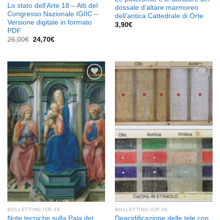
Lo stato dell’Arte 18 – Atti del
dossale d’altare marmoreo
Congresso Nazionale IGIIC –
dell’antica Cattedrale di Orte
Versione digitale in formato
3,90
€
PDF
Il
Il
26,00
€
24,70
€
prezzo
prezzo
originale
attuale
era:
è:
26,00€.
24,70€.
Aggiungi
Aggiungi
alla lista
alla lista
dei
dei
desideri
desideri
BOLLETTINO ICR 36
BOLLETTINO ICR 36
Note tecniche sulla Pala del
Deacidificazione delle tele con