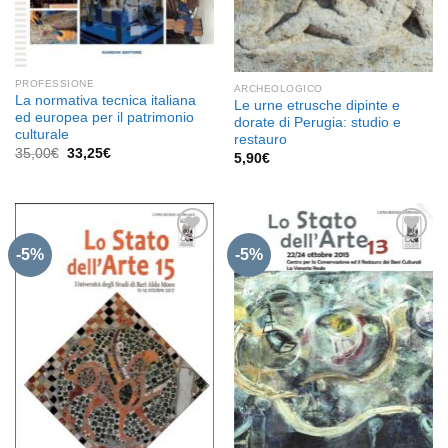
PROFESSIONE
ARCHEOLOGICO
La normativa tecnica italiana
Le urne etrusche dipinte e
ed europea per il patrimonio
dorate di Perugia: studio e
culturale
restauro
Il
Il
35,00
€
33,25
€
5,90
€
prezzo
prezzo
originale
attuale
era:
è:
35,00€.
33,25€.
-5%
-5%
Aggiungi
Aggiungi
alla lista
alla lista
dei
dei
desideri
desideri