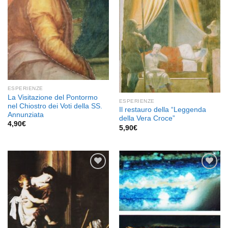
ESPERIENZE
La Visitazione del Pontormo
ESPERIENZE
nel Chiostro dei Voti della SS.
Il restauro della “Leggenda
Annunziata
della Vera Croce”
4,90
€
5,90
€
Aggiungi
Aggiungi
alla lista
alla lista
dei
dei
desideri
desideri