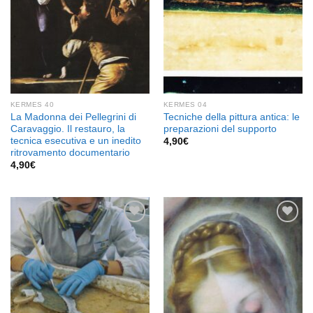
KERMES 40
KERMES 04
La Madonna dei Pellegrini di
Tecniche della pittura antica: le
Caravaggio. Il restauro, la
preparazioni del supporto
tecnica esecutiva e un inedito
4,90
€
ritrovamento documentario
4,90
€
Aggiungi
Aggiungi
alla lista
alla lista
dei
dei
desideri
desideri