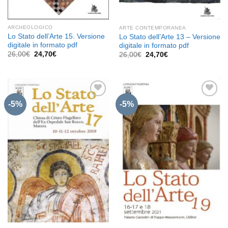
ARCHEOLOGICO
ARTE CONTEMPORANEA
Lo Stato dell’Arte 15. Versione
Lo Stato dell’Arte 13 – Versione
digitale in formato pdf
digitale in formato pdf
Il
Il
26,00
€
24,70
€
Il
Il
26,00
€
24,70
€
prezzo
prezzo
prezzo
prezzo
originale
attuale
originale
attuale
era:
è:
era:
è:
26,00€.
24,70€.
26,00€.
24,70€.
-5%
-5%
Aggiungi
Aggiungi
alla lista
alla lista
dei
dei
desideri
desideri