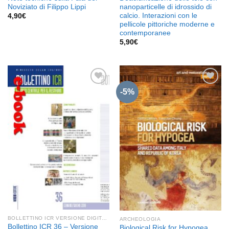
Noviziato di Filippo Lippi
nanoparticelle di idrossido di
calcio. Interazioni con le
4,90
€
pellicole pittoriche moderne e
contemporanee
5,90
€
-5%
Aggiungi
Aggiungi
alla lista
alla lista
dei
dei
desideri
desideri
BOLLETTINO ICR VERSIONE DIGITALE
ARCHEOLOGIA
Bollettino ICR 36 – Versione
Biological Risk for Hypogea.