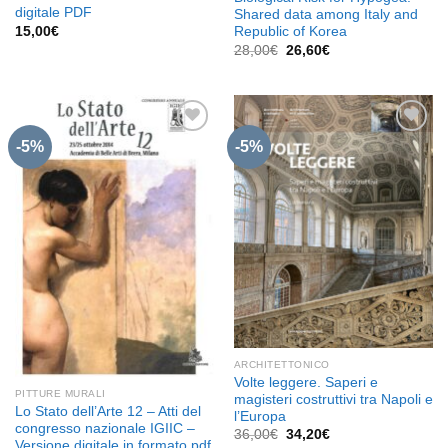
digitale PDF
Shared data among Italy and
15,00
€
Republic of Korea
Il
Il
28,00
€
26,60
€
prezzo
prezzo
originale
attuale
era:
è:
28,00€.
26,60€.
-5%
-5%
Aggiungi
Aggiungi
alla lista
alla lista
dei
dei
desideri
desideri
ARCHITETTONICO
Volte leggere. Saperi e
PITTURE MURALI
magisteri costruttivi tra Napoli e
Lo Stato dell’Arte 12 – Atti del
l’Europa
congresso nazionale IGIIC –
Il
Il
36,00
€
34,20
€
Versione digitale in formato pdf
prezzo
prezzo