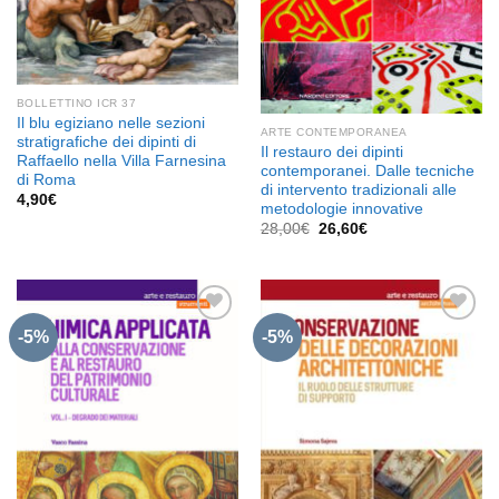
BOLLETTINO ICR 37
Il blu egiziano nelle sezioni
ARTE CONTEMPORANEA
stratigrafiche dei dipinti di
Il restauro dei dipinti
Raffaello nella Villa Farnesina
contemporanei. Dalle tecniche
di Roma
di intervento tradizionali alle
4,90
€
metodologie innovative
Il
Il
28,00
€
26,60
€
prezzo
prezzo
originale
attuale
era:
è:
28,00€.
26,60€.
-5%
-5%
Aggiungi
Aggiungi
alla lista
alla lista
dei
dei
desideri
desideri