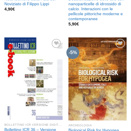
Noviziato di Filippo Lippi
nanoparticelle di idrossido di
calcio. Interazioni con le
4,90
€
pellicole pittoriche moderne e
contemporanee
5,90
€
-5%
Aggiungi
Aggiungi
alla lista
alla lista
dei
dei
desideri
desideri
BOLLETTINO ICR VERSIONE DIGITALE
ARCHEOLOGIA
Bollettino ICR 36 – Versione
Biological Risk for Hypogea.