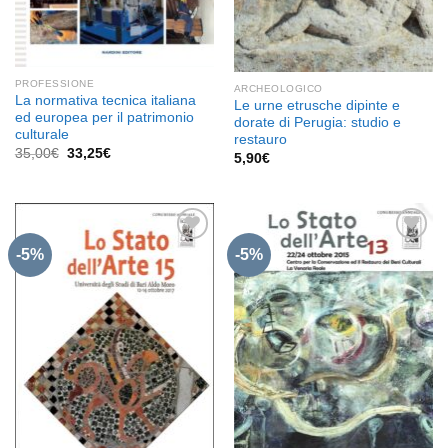
PROFESSIONE
ARCHEOLOGICO
La normativa tecnica italiana
Le urne etrusche dipinte e
ed europea per il patrimonio
dorate di Perugia: studio e
culturale
restauro
Il
Il
35,00
€
33,25
€
5,90
€
prezzo
prezzo
originale
attuale
era:
è:
35,00€.
33,25€.
-5%
-5%
Aggiungi
Aggiungi
alla lista
alla lista
dei
dei
desideri
desideri