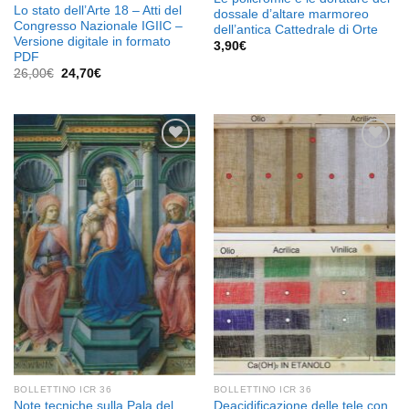
Lo stato dell’Arte 18 – Atti del
dossale d’altare marmoreo
Congresso Nazionale IGIIC –
dell’antica Cattedrale di Orte
Versione digitale in formato
3,90
€
PDF
Il
Il
26,00
€
24,70
€
prezzo
prezzo
originale
attuale
era:
è:
26,00€.
24,70€.
Aggiungi
Aggiungi
alla lista
alla lista
dei
dei
desideri
desideri
BOLLETTINO ICR 36
BOLLETTINO ICR 36
Note tecniche sulla Pala del
Deacidificazione delle tele con