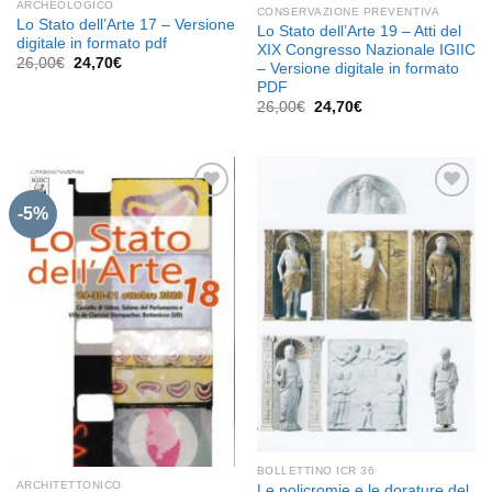
ARCHEOLOGICO
CONSERVAZIONE PREVENTIVA
Lo Stato dell’Arte 17 – Versione
Lo Stato dell’Arte 19 – Atti del
digitale in formato pdf
XIX Congresso Nazionale IGIIC
Il
Il
26,00
€
24,70
€
– Versione digitale in formato
prezzo
prezzo
PDF
originale
attuale
era:
è:
Il
Il
26,00
€
24,70
€
26,00€.
24,70€.
prezzo
prezzo
originale
attuale
era:
è:
26,00€.
24,70€.
-5%
Aggiungi
Aggiungi
alla lista
alla lista
dei
dei
desideri
desideri
BOLLETTINO ICR 36
ARCHITETTONICO
Le policromie e le dorature del