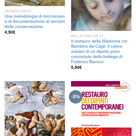
ARCHEOLOGICO
Una metodologia di microscavo
e di documentazione al servizio
della conservazione
4,90
€
BOLLETTINO ICR 37
Il restauro della Madonna col
Bambino da Cagli: il colore
svelato di un dipinto poco
conosciuto della bottega di
Federico Barocci
5,90
€
-5%
Aggiungi
Aggiungi
alla lista
alla lista
dei
dei
desideri
desideri