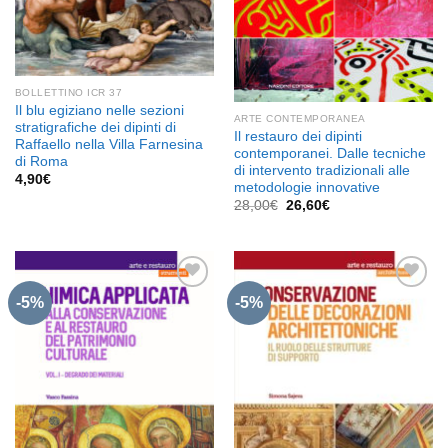
BOLLETTINO ICR 37
Il blu egiziano nelle sezioni
ARTE CONTEMPORANEA
stratigrafiche dei dipinti di
Il restauro dei dipinti
Raffaello nella Villa Farnesina
contemporanei. Dalle tecniche
di Roma
di intervento tradizionali alle
4,90
€
metodologie innovative
Il
Il
28,00
€
26,60
€
prezzo
prezzo
originale
attuale
era:
è:
28,00€.
26,60€.
-5%
-5%
Aggiungi
Aggiungi
alla lista
alla lista
dei
dei
desideri
desideri