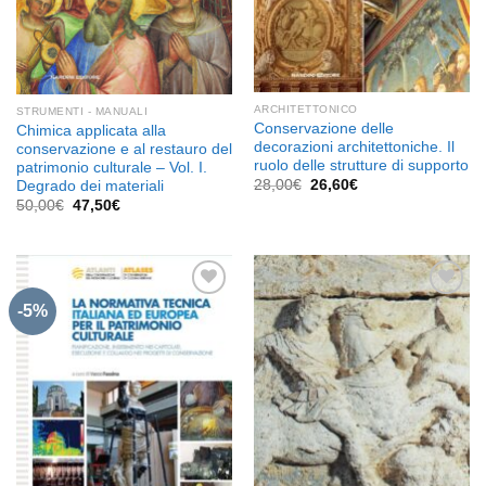
ARCHITETTONICO
STRUMENTI - MANUALI
Conservazione delle
Chimica applicata alla
decorazioni architettoniche. Il
conservazione e al restauro del
ruolo delle strutture di supporto
patrimonio culturale – Vol. I.
Il
Il
28,00
€
26,60
€
Degrado dei materiali
prezzo
prezzo
Il
Il
50,00
€
47,50
€
originale
attuale
prezzo
prezzo
era:
è:
originale
attuale
28,00€.
26,60€.
era:
è:
50,00€.
47,50€.
-5%
Aggiungi
Aggiungi
alla lista
alla lista
dei
dei
desideri
desideri