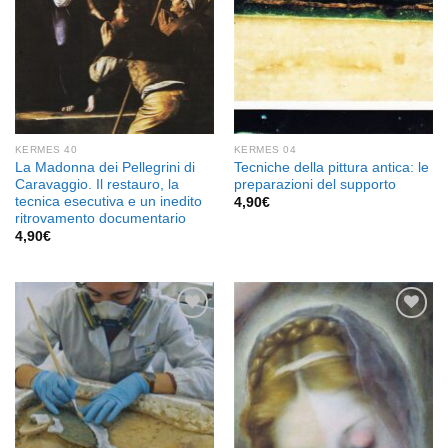
KERMES 40
KERMES 04
La Madonna dei Pellegrini di
Tecniche della pittura antica: le
Caravaggio. Il restauro, la
preparazioni del supporto
tecnica esecutiva e un inedito
4,90
€
ritrovamento documentario
4,90
€
Aggiungi
Aggiungi
alla lista
alla lista
dei
dei
desideri
desideri