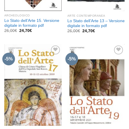
ARCHEOLOGICO
ARTE CONTEMPORANEA
Lo Stato dell’Arte 15. Versione
Lo Stato dell’Arte 13 – Versione
digitale in formato pdf
digitale in formato pdf
Il
Il
26,00
€
24,70
€
Il
Il
26,00
€
24,70
€
prezzo
prezzo
prezzo
prezzo
originale
attuale
originale
attuale
era:
è:
era:
è:
26,00€.
24,70€.
26,00€.
24,70€.
-5%
-5%
Aggiungi
Aggiungi
alla lista
alla lista
dei
dei
desideri
desideri