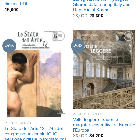
digitale PDF
Shared data among Italy and
15,00
€
Republic of Korea
Il
Il
28,00
€
26,60
€
prezzo
prezzo
originale
attuale
era:
è:
28,00€.
26,60€.
-5%
-5%
Aggiungi
Aggiungi
alla lista
alla lista
dei
dei
desideri
desideri
ARCHITETTONICO
Volte leggere. Saperi e
PITTURE MURALI
magisteri costruttivi tra Napoli e
Lo Stato dell’Arte 12 – Atti del
l’Europa
congresso nazionale IGIIC –
Il
Il
36,00
€
34,20
€
Versione digitale in formato pdf
prezzo
prezzo