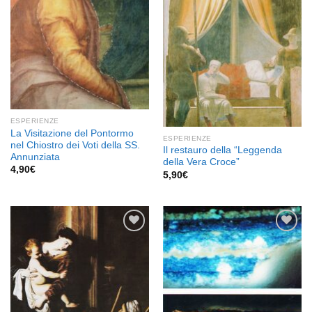
ESPERIENZE
La Visitazione del Pontormo
ESPERIENZE
nel Chiostro dei Voti della SS.
Il restauro della “Leggenda
Annunziata
della Vera Croce”
4,90
€
5,90
€
Aggiungi
Aggiungi
alla lista
alla lista
dei
dei
desideri
desideri