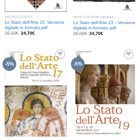
ARCHEOLOGICO
ARTE CONTEMPORANEA
Lo Stato dell’Arte 15. Versione
Lo Stato dell’Arte 13 – Versione
digitale in formato pdf
digitale in formato pdf
Il
Il
26,00
€
24,70
€
Il
Il
26,00
€
24,70
€
prezzo
prezzo
prezzo
prezzo
originale
attuale
originale
attuale
era:
è:
era:
è:
26,00€.
24,70€.
26,00€.
24,70€.
-5%
-5%
Aggiungi
Aggiungi
alla lista
alla lista
dei
dei
desideri
desideri