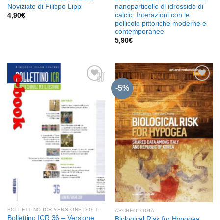
Noviziato di Filippo Lippi
nanoparticelle di idrossido di
calcio. Interazioni con le
4,90
€
pellicole pittoriche moderne e
contemporanee
5,90
€
-5%
Aggiungi
Aggiungi
alla lista
alla lista
dei
dei
desideri
desideri
BOLLETTINO ICR VERSIONE DIGITALE
ARCHEOLOGIA
Bollettino ICR 36 – Versione
Biological Risk for Hypogea.