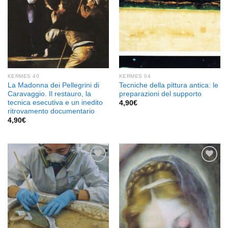
KERMES 40
KERMES 04
La Madonna dei Pellegrini di
Tecniche della pittura antica: le
Caravaggio. Il restauro, la
preparazioni del supporto
tecnica esecutiva e un inedito
4,90
€
ritrovamento documentario
4,90
€
Aggiungi
Aggiungi
alla lista
alla lista
dei
dei
desideri
desideri