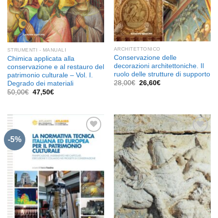
ARCHITETTONICO
STRUMENTI - MANUALI
Conservazione delle
Chimica applicata alla
decorazioni architettoniche. Il
conservazione e al restauro del
ruolo delle strutture di supporto
patrimonio culturale – Vol. I.
Il
Il
28,00
€
26,60
€
Degrado dei materiali
prezzo
prezzo
Il
Il
50,00
€
47,50
€
originale
attuale
prezzo
prezzo
era:
è:
originale
attuale
28,00€.
26,60€.
era:
è:
50,00€.
47,50€.
-5%
Aggiungi
Aggiungi
alla lista
alla lista
dei
dei
desideri
desideri