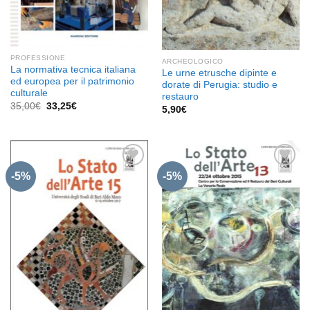
PROFESSIONE
ARCHEOLOGICO
La normativa tecnica italiana
Le urne etrusche dipinte e
ed europea per il patrimonio
dorate di Perugia: studio e
culturale
restauro
Il
Il
35,00
€
33,25
€
5,90
€
prezzo
prezzo
originale
attuale
era:
è:
35,00€.
33,25€.
-5%
-5%
Aggiungi
Aggiungi
alla lista
alla lista
dei
dei
desideri
desideri