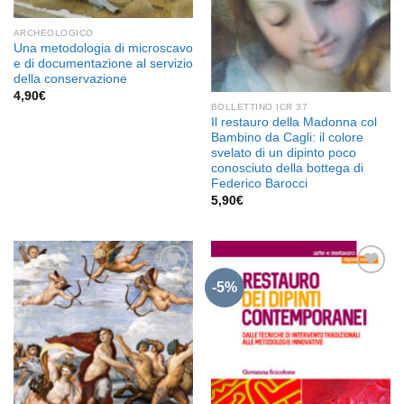
ARCHEOLOGICO
Una metodologia di microscavo
e di documentazione al servizio
della conservazione
4,90
€
BOLLETTINO ICR 37
Il restauro della Madonna col
Bambino da Cagli: il colore
svelato di un dipinto poco
conosciuto della bottega di
Federico Barocci
5,90
€
-5%
Aggiungi
Aggiungi
alla lista
alla lista
dei
dei
desideri
desideri