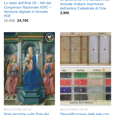
Lo stato dell’Arte 18 – Atti del
dossale d’altare marmoreo
Congresso Nazionale IGIIC –
dell’antica Cattedrale di Orte
Versione digitale in formato
3,90
€
PDF
Il
Il
26,00
€
24,70
€
prezzo
prezzo
originale
attuale
era:
è:
26,00€.
24,70€.
Aggiungi
Aggiungi
alla lista
alla lista
dei
dei
desideri
desideri
BOLLETTINO ICR 36
BOLLETTINO ICR 36
Note tecniche sulla Pala del
Deacidificazione delle tele con