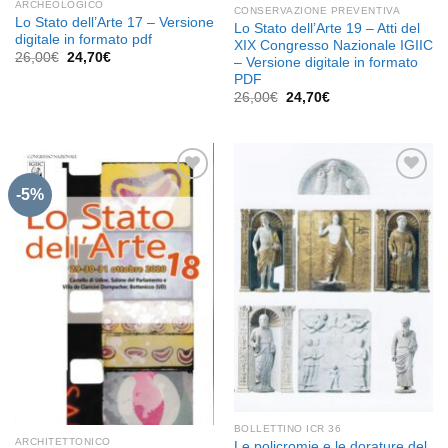
ARCHEOLOGICO
CONSERVAZIONE PREVENTIVA
Lo Stato dell’Arte 17 – Versione
Lo Stato dell’Arte 19 – Atti del
digitale in formato pdf
XIX Congresso Nazionale IGIIC
Il
Il
26,00
€
24,70
€
– Versione digitale in formato
prezzo
prezzo
PDF
originale
attuale
era:
è:
Il
Il
26,00
€
24,70
€
26,00€.
24,70€.
prezzo
prezzo
originale
attuale
era:
è:
26,00€.
24,70€.
-5%
Aggiungi
Aggiungi
alla lista
alla lista
dei
dei
desideri
desideri
BOLLETTINO ICR 36
ARCHITETTONICO
Le policromie e le dorature del