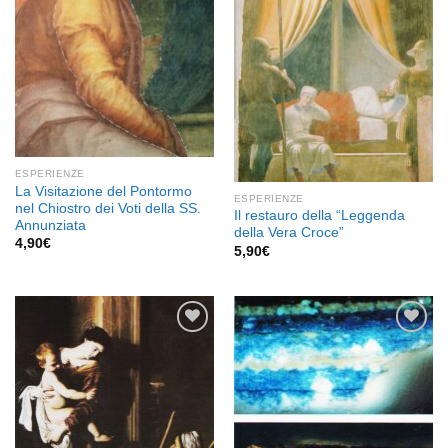
ESPERIENZE
La Visitazione del Pontormo
ESPERIENZE
nel Chiostro dei Voti della SS.
Il restauro della “Leggenda
Annunziata
della Vera Croce”
4,90
€
5,90
€
Aggiungi
Aggiungi
alla lista
alla lista
dei
dei
desideri
desideri