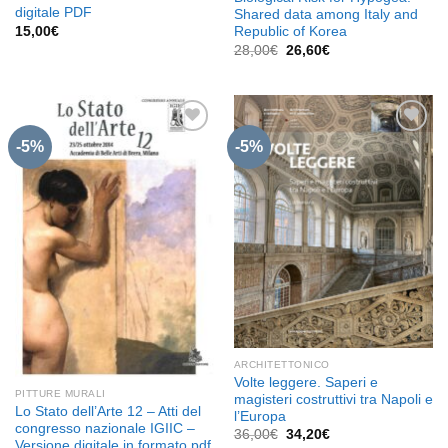
digitale PDF
Shared data among Italy and
15,00
€
Republic of Korea
Il
Il
28,00
€
26,60
€
prezzo
prezzo
originale
attuale
era:
è:
28,00€.
26,60€.
-5%
-5%
Aggiungi
Aggiungi
alla lista
alla lista
dei
dei
desideri
desideri
ARCHITETTONICO
Volte leggere. Saperi e
PITTURE MURALI
magisteri costruttivi tra Napoli e
Lo Stato dell’Arte 12 – Atti del
l’Europa
congresso nazionale IGIIC –
Il
Il
36,00
€
34,20
€
Versione digitale in formato pdf
prezzo
prezzo