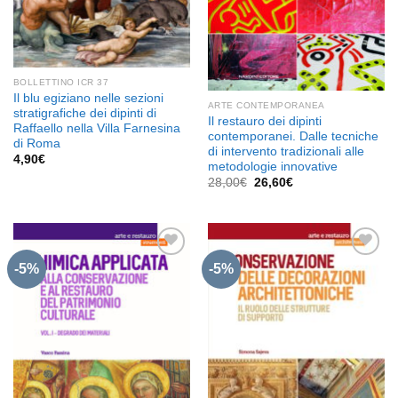
BOLLETTINO ICR 37
Il blu egiziano nelle sezioni
ARTE CONTEMPORANEA
stratigrafiche dei dipinti di
Il restauro dei dipinti
Raffaello nella Villa Farnesina
contemporanei. Dalle tecniche
di Roma
di intervento tradizionali alle
4,90
€
metodologie innovative
Il
Il
28,00
€
26,60
€
prezzo
prezzo
originale
attuale
era:
è:
28,00€.
26,60€.
-5%
-5%
Aggiungi
Aggiungi
alla lista
alla lista
dei
dei
desideri
desideri