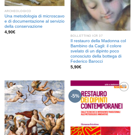
ARCHEOLOGICO
Una metodologia di microscavo
e di documentazione al servizio
della conservazione
4,90
€
BOLLETTINO ICR 37
Il restauro della Madonna col
Bambino da Cagli: il colore
svelato di un dipinto poco
conosciuto della bottega di
Federico Barocci
5,90
€
-5%
Aggiungi
Aggiungi
alla lista
alla lista
dei
dei
desideri
desideri