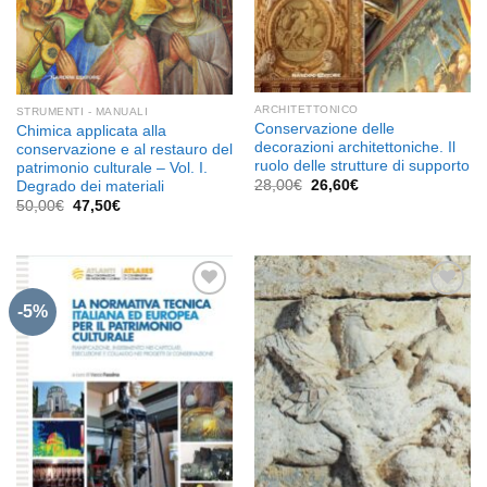
ARCHITETTONICO
STRUMENTI - MANUALI
Conservazione delle
Chimica applicata alla
decorazioni architettoniche. Il
conservazione e al restauro del
ruolo delle strutture di supporto
patrimonio culturale – Vol. I.
Il
Il
28,00
€
26,60
€
Degrado dei materiali
prezzo
prezzo
Il
Il
50,00
€
47,50
€
originale
attuale
prezzo
prezzo
era:
è:
originale
attuale
28,00€.
26,60€.
era:
è:
50,00€.
47,50€.
-5%
Aggiungi
Aggiungi
alla lista
alla lista
dei
dei
desideri
desideri