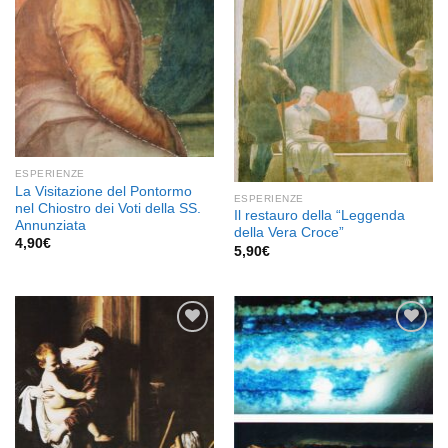
ESPERIENZE
La Visitazione del Pontormo
ESPERIENZE
nel Chiostro dei Voti della SS.
Il restauro della “Leggenda
Annunziata
della Vera Croce”
4,90
€
5,90
€
Aggiungi
Aggiungi
alla lista
alla lista
dei
dei
desideri
desideri