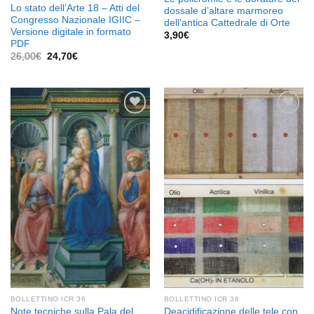
Lo stato dell’Arte 18 – Atti del
dossale d’altare marmoreo
Congresso Nazionale IGIIC –
dell’antica Cattedrale di Orte
Versione digitale in formato
3,90
€
PDF
Il
Il
26,00
€
24,70
€
prezzo
prezzo
originale
attuale
era:
è:
26,00€.
24,70€.
Aggiungi
Aggiungi
alla lista
alla lista
dei
dei
desideri
desideri
BOLLETTINO ICR 36
BOLLETTINO ICR 36
Note tecniche sulla Pala del
Deacidificazione delle tele con