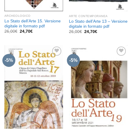
ARCHEOLOGICO
ARTE CONTEMPORANEA
Lo Stato dell’Arte 15. Versione
Lo Stato dell’Arte 13 – Versione
digitale in formato pdf
digitale in formato pdf
Il
Il
26,00
€
24,70
€
Il
Il
26,00
€
24,70
€
prezzo
prezzo
prezzo
prezzo
originale
attuale
originale
attuale
era:
è:
era:
è:
26,00€.
24,70€.
26,00€.
24,70€.
-5%
-5%
Aggiungi
Aggiungi
alla lista
alla lista
dei
dei
desideri
desideri