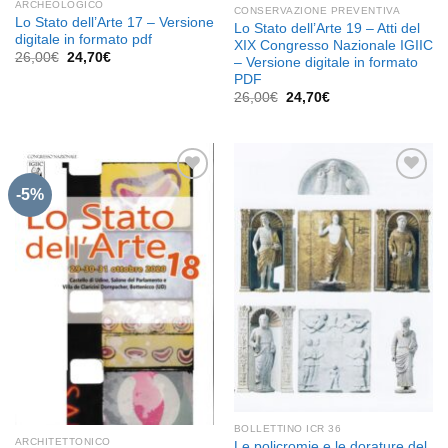
ARCHEOLOGICO
CONSERVAZIONE PREVENTIVA
Lo Stato dell’Arte 17 – Versione
Lo Stato dell’Arte 19 – Atti del
digitale in formato pdf
XIX Congresso Nazionale IGIIC
Il
Il
26,00
€
24,70
€
– Versione digitale in formato
prezzo
prezzo
PDF
originale
attuale
era:
è:
Il
Il
26,00
€
24,70
€
26,00€.
24,70€.
prezzo
prezzo
originale
attuale
era:
è:
26,00€.
24,70€.
-5%
Aggiungi
Aggiungi
alla lista
alla lista
dei
dei
desideri
desideri
BOLLETTINO ICR 36
ARCHITETTONICO
Le policromie e le dorature del