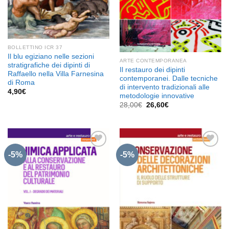
BOLLETTINO ICR 37
Il blu egiziano nelle sezioni
ARTE CONTEMPORANEA
stratigrafiche dei dipinti di
Il restauro dei dipinti
Raffaello nella Villa Farnesina
contemporanei. Dalle tecniche
di Roma
di intervento tradizionali alle
4,90
€
metodologie innovative
Il
Il
28,00
€
26,60
€
prezzo
prezzo
originale
attuale
era:
è:
28,00€.
26,60€.
-5%
-5%
Aggiungi
Aggiungi
alla lista
alla lista
dei
dei
desideri
desideri