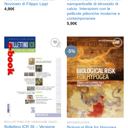
Noviziato di Filippo Lippi
nanoparticelle di idrossido di
calcio. Interazioni con le
4,90
€
pellicole pittoriche moderne e
contemporanee
5,90
€
-5%
Aggiungi
Aggiungi
alla lista
alla lista
dei
dei
desideri
desideri
BOLLETTINO ICR VERSIONE DIGITALE
ARCHEOLOGIA
Bollettino ICR 36 – Versione
Biological Risk for Hypogea.