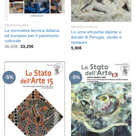
PROFESSIONE
ARCHEOLOGICO
La normativa tecnica italiana
Le urne etrusche dipinte e
ed europea per il patrimonio
dorate di Perugia: studio e
culturale
restauro
Il
Il
35,00
€
33,25
€
5,90
€
prezzo
prezzo
originale
attuale
era:
è:
35,00€.
33,25€.
-5%
-5%
Aggiungi
Aggiungi
alla lista
alla lista
dei
dei
desideri
desideri