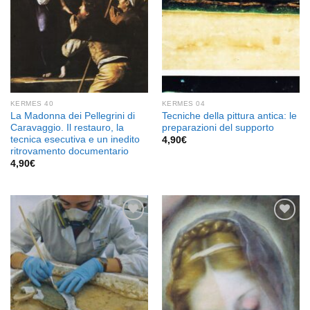
KERMES 40
KERMES 04
La Madonna dei Pellegrini di
Tecniche della pittura antica: le
Caravaggio. Il restauro, la
preparazioni del supporto
tecnica esecutiva e un inedito
4,90
€
ritrovamento documentario
4,90
€
Aggiungi
Aggiungi
alla lista
alla lista
dei
dei
desideri
desideri