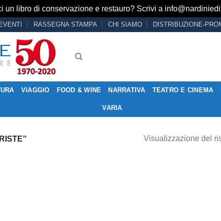
i un libro di conservazione e restauro? Scrivi a
info@nardiniedit
EVENTI
RASSEGNA STAMPA
CHI SIAMO
DISTRIBUZIONE-PRO
TURA
VIAGGIO
FOOD & WINE
NARRATIVA
TEATRO E CINEMA
VARIA
Visualizzazione del ri
RISTE”