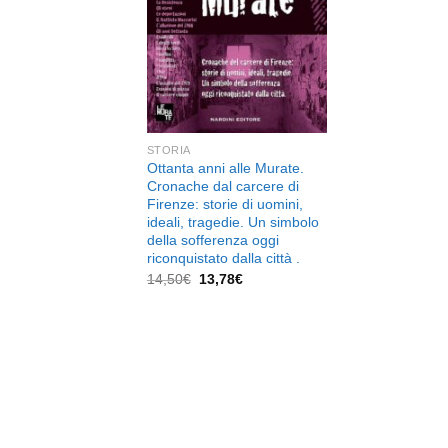
dei
desideri
STORIA
Ottanta anni alle Murate.
Cronache dal carcere di
Firenze: storie di uomini,
ideali, tragedie. Un simbolo
della sofferenza oggi
riconquistato dalla città .
Il
Il
14,50
€
13,78
€
prezzo
prezzo
originale
attuale
era:
è:
14,50€.
13,78€.