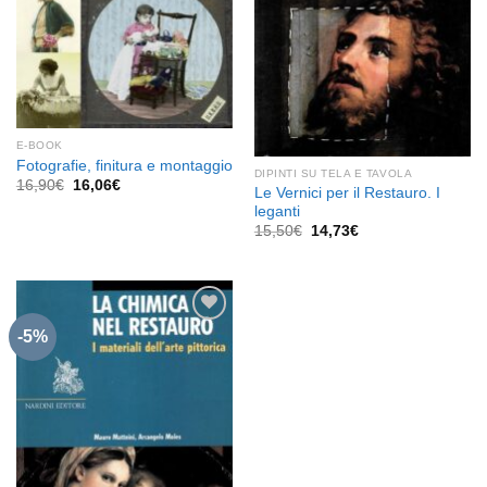
E-BOOK
Fotografie, finitura e montaggio
DIPINTI SU TELA E TAVOLA
Il
Il
16,90
€
16,06
€
Le Vernici per il Restauro. I
prezzo
prezzo
leganti
originale
attuale
era:
è:
Il
Il
15,50
€
14,73
€
16,90€.
16,06€.
prezzo
prezzo
originale
attuale
era:
è:
15,50€.
14,73€.
-5%
Aggiungi
alla lista
dei
desideri