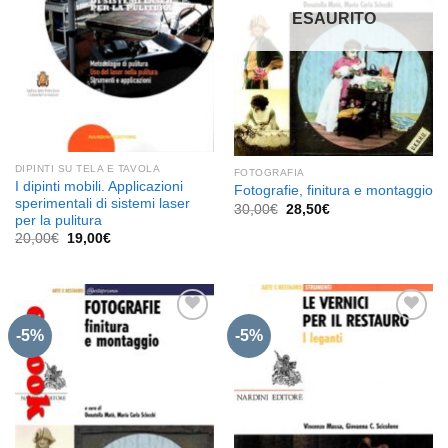
ESAURITO
DIPINTI SU TELA E TAVOLA
FOTOGRAFIA
I dipinti mobili. Applicazioni
Fotografie, finitura e montaggio
sperimentali di sistemi laser
Il
Il
30,00
€
28,50
€
per la pulitura
prezzo
prezzo
originale
attuale
Il
Il
20,00
€
19,00
€
era:
è:
prezzo
prezzo
30,00€.
28,50€.
originale
attuale
era:
è:
20,00€.
19,00€.
-5%
-5%
Aggiungi
Aggiungi
alla lista
alla lista
dei
dei
desideri
desideri