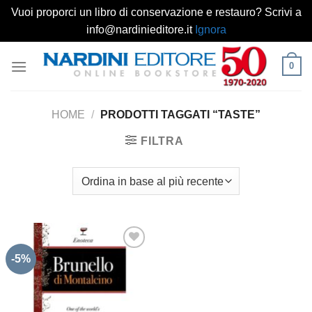
Vuoi proporci un libro di conservazione e restauro? Scrivi a
info@nardinieditore.it
Ignora
Salta
0
ai
contenuti
HOME
/
PRODOTTI TAGGATI “TASTE”
FILTRA
-5%
Aggiungi
alla lista
dei
desideri