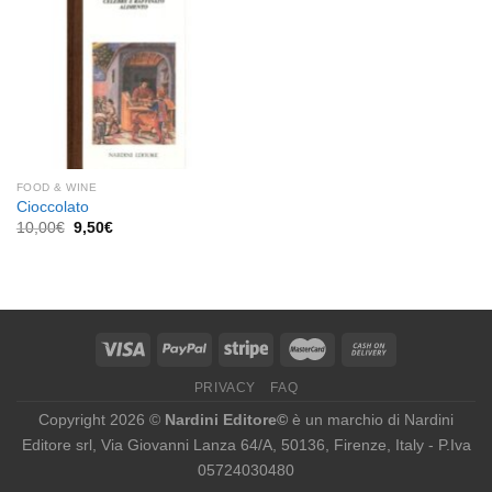
FOOD & WINE
Cioccolato
Il
Il
10,00
€
9,50
€
prezzo
prezzo
originale
attuale
era:
è:
10,00€.
9,50€.
PRIVACY
FAQ
Copyright 2026 ©
Nardini Editore©
è un marchio di Nardini
Editore srl, Via Giovanni Lanza 64/A, 50136, Firenze, Italy - P.Iva
05724030480