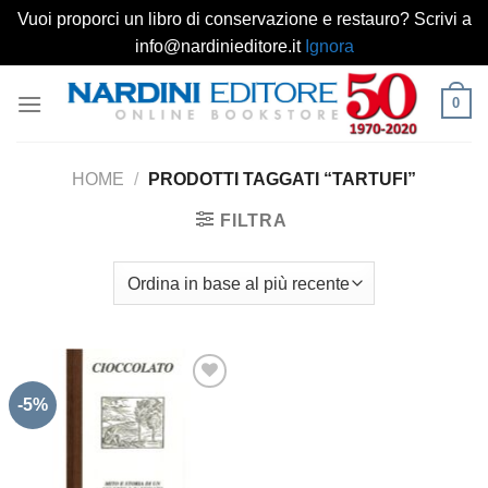
Vuoi proporci un libro di conservazione e restauro? Scrivi a
info@nardinieditore.it
Ignora
Salta
0
ai
contenuti
HOME
/
PRODOTTI TAGGATI “TARTUFI”
FILTRA
-5%
Aggiungi
alla lista
dei
desideri