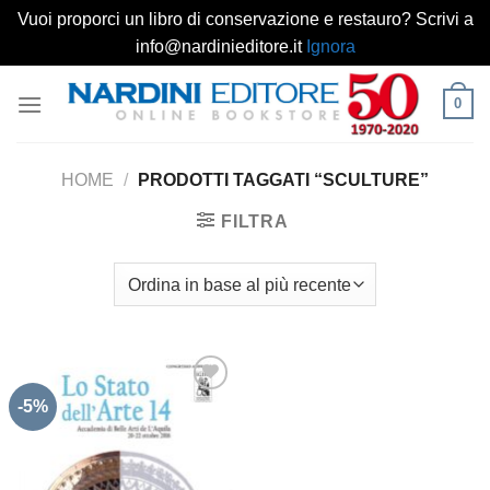
Vuoi proporci un libro di conservazione e restauro? Scrivi a
info@nardinieditore.it
Ignora
Salta
0
ai
contenuti
HOME
/
PRODOTTI TAGGATI “SCULTURE”
FILTRA
-5%
Aggiungi
alla lista
dei
desideri