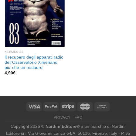
KERMES 83
Il recupero degli apparati radio
dell’Osservatorio Ximenano:
piu’ che un restauro
4,90
€
PRIVACY
FAQ
Copyright 2026 ©
Nardini Editore©
è un marchio di Nardini
Editore srl, Via Giovanni Lanza 64/A, 50136, Firenze, Italy - P.Iva