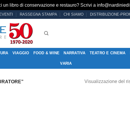
i un libro di conservazione e restauro? Scrivi a
info@nardiniedit
EVENTI
RASSEGNA STAMPA
CHI SIAMO
DISTRIBUZIONE-PRO
TURA
VIAGGIO
FOOD & WINE
NARRATIVA
TEATRO E CINEMA
VARIA
Visualizzazione del ri
URATORE”