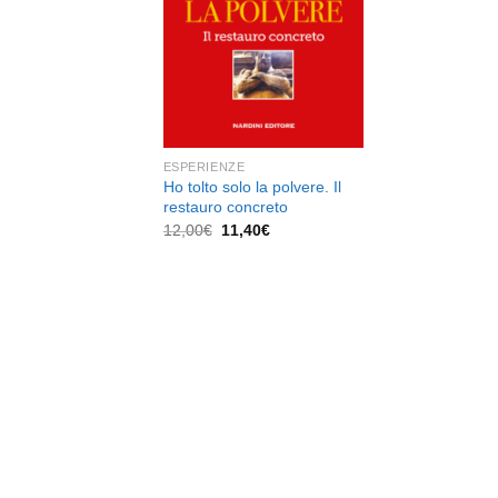
dei
desideri
ESPERIENZE
Ho tolto solo la polvere. Il
restauro concreto
Il
Il
12,00
€
11,40
€
prezzo
prezzo
originale
attuale
era:
è:
12,00€.
11,40€.