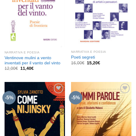
NARRATIVA E POESIA
NARRATIVA E POESIA
Poeti segreti
Ventinove mulini a vento
Il
Il
inventati per il vanto del vinto
16,00
€
15,20
€
prezzo
prezzo
Il
Il
12,00
€
11,40
€
originale
attuale
prezzo
prezzo
era:
è:
originale
attuale
16,00€.
15,20€.
era:
è:
12,00€.
11,40€.
-5%
-5%
Aggiungi
Aggiungi
alla lista
alla lista
dei
dei
desideri
desideri