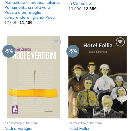
Manualetto di metrica italiana.
In Cammino…
Per cimentarsi nella vera
Il
Il
13,00
€
12,35
€
Poesia o per meglio
prezzo
prezzo
originale
attuale
comprendere i grandi Poeti
era:
è:
Il
Il
12,00
€
11,40
€
13,00€.
12,35€.
prezzo
prezzo
originale
attuale
era:
è:
12,00€.
11,40€.
-5%
-5%
Aggiungi
Aggiungi
alla lista
alla lista
dei
dei
desideri
desideri
NARRATIVA E POESIA
NARRATIVA E POESIA
Nodi e Vertigini
Hotel Follia