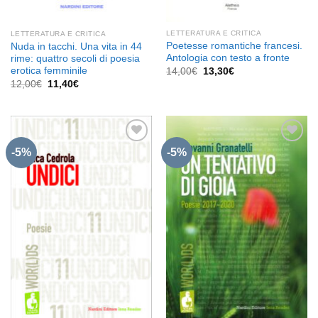
LETTERATURA E CRITICA
LETTERATURA E CRITICA
Poetesse romantiche francesi.
Nuda in tacchi. Una vita in 44
Antologia con testo a fronte
rime: quattro secoli di poesia
Il
Il
erotica femminile
14,00
€
13,30
€
prezzo
prezzo
Il
Il
12,00
€
11,40
€
originale
attuale
prezzo
prezzo
era:
è:
originale
attuale
14,00€.
13,30€.
era:
è:
12,00€.
11,40€.
-5%
-5%
Aggiungi
Aggiungi
alla lista
alla lista
dei
dei
desideri
desideri