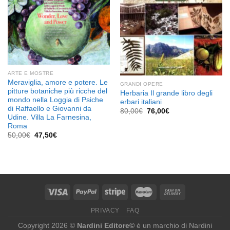
ARTE E MOSTRE
Meraviglia, amore e potere. Le
GRANDI OPERE
pitture botaniche più ricche del
Herbaria Il grande libro degli
mondo nella Loggia di Psiche
erbari italiani
di Raffaello e Giovanni da
Il
Il
80,00
€
76,00
€
Udine. Villa La Farnesina,
prezzo
prezzo
originale
attuale
Roma
era:
è:
Il
Il
50,00
€
47,50
€
80,00€.
76,00€.
prezzo
prezzo
originale
attuale
era:
è:
50,00€.
47,50€.
PRIVACY
FAQ
Copyright 2026 ©
Nardini Editore©
è un marchio di Nardini