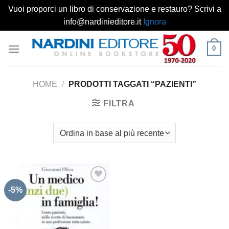
Vuoi proporci un libro di conservazione e restauro? Scrivi a
info@nardinieditore.it
Ignora
Salta
0
ai
contenuti
HOME
/
PRODOTTI TAGGATI “PAZIENTI”
FILTRA
-5%
Aggiungi
alla lista
dei
desideri