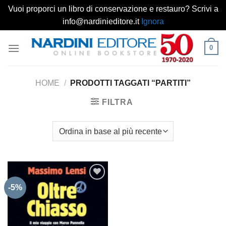
Vuoi proporci un libro di conservazione e restauro? Scrivi a
info@nardinieditore.it
Ignora
Salta
0
ai
contenuti
HOME
/
PRODOTTI TAGGATI “PARTITI”
FILTRA
-5%
Aggiungi
alla lista
dei
desideri