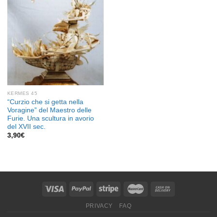
dei
desideri
KERMES 45
“Curzio che si getta nella
Voragine” del Maestro delle
Furie. Una scultura in avorio
del XVII sec.
3,90
€
PRIVACY
FAQ