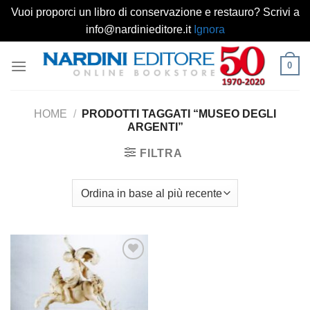
Vuoi proporci un libro di conservazione e restauro? Scrivi a
info@nardinieditore.it
Ignora
Salta
0
ai
contenuti
HOME
/
PRODOTTI TAGGATI “MUSEO DEGLI
ARGENTI”
FILTRA
Aggiungi
alla lista