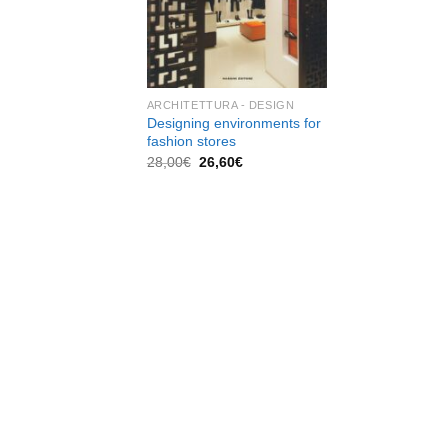
dei
desideri
ARCHITETTURA - DESIGN
Designing environments for
fashion stores
Il
Il
28,00
€
26,60
€
prezzo
prezzo
originale
attuale
era:
è:
28,00€.
26,60€.