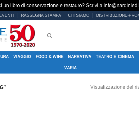
i un libro di conservazione e restauro? Scrivi a
info@nardiniedit
EVENTI
RASSEGNA STAMPA
CHI SIAMO
DISTRIBUZIONE-PRO
TURA
VIAGGIO
FOOD & WINE
NARRATIVA
TEATRO E CINEMA
VARIA
Visualizzazione del ri
G”