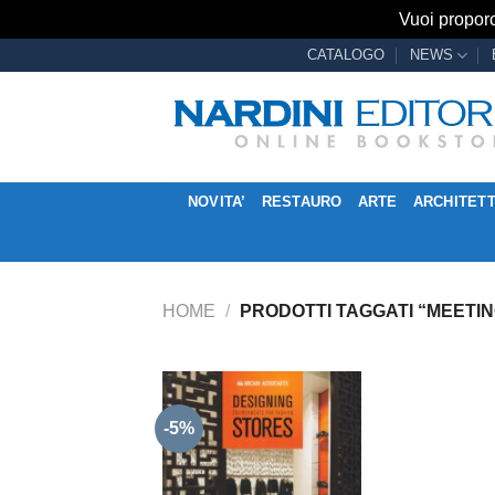
Vuoi proporc
Salta
CATALOGO
NEWS
ai
contenuti
NOVITA’
RESTAURO
ARTE
ARCHITET
HOME
/
PRODOTTI TAGGATI “MEETIN
-5%
Aggiungi
alla lista