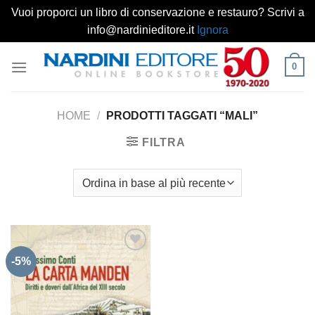
Vuoi proporci un libro di conservazione e restauro? Scrivi a
info@nardinieditore.it
Ignora
Salta
0
ai
contenuti
HOME
/
PRODOTTI TAGGATI “MALI”
FILTRA
-5%
Aggiungi
alla lista
dei
desideri