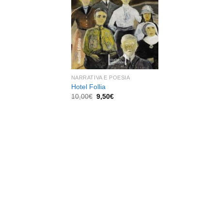
dei
desideri
NARRATIVA E POESIA
Hotel Follia
Il
Il
10,00
€
9,50
€
prezzo
prezzo
originale
attuale
era:
è:
10,00€.
9,50€.