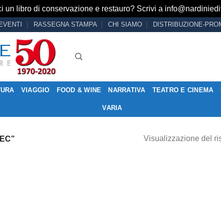
i un libro di conservazione e restauro? Scrivi a
info@nardiniedit
EVENTI
RASSEGNA STAMPA
CHI SIAMO
DISTRIBUZIONE-PRO
TURA
VIAGGIO
FOOD & WINE
NARRATIVA
TEATRO E CINEMA
VARIA
Visualizzazione del ri
REC”