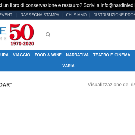
i un libro di conservazione e restauro? Scrivi a
info@nardiniedit
EVENTI
RASSEGNA STAMPA
CHI SIAMO
DISTRIBUZIONE-PRO
TURA
VIAGGIO
FOOD & WINE
NARRATIVA
TEATRO E CINEMA
VARIA
Visualizzazione del ri
DAR”