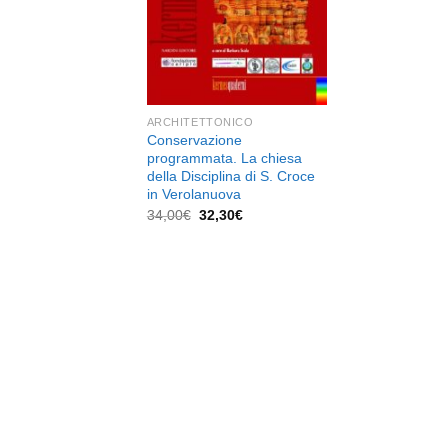
dei
desideri
ARCHITETTONICO
Conservazione
programmata. La chiesa
della Disciplina di S. Croce
in Verolanuova
Il
Il
34,00
€
32,30
€
prezzo
prezzo
originale
attuale
era:
è:
34,00€.
32,30€.