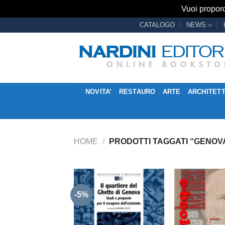
Vuoi proporc
Salta
CATALOGO
NEWS
ai
contenuti
NOVITA’
RESTAURO
ARTE
ARCHITET
HOME
/
PRODOTTI TAGGATI “GENOV
-5%
Aggiungi
alla lista