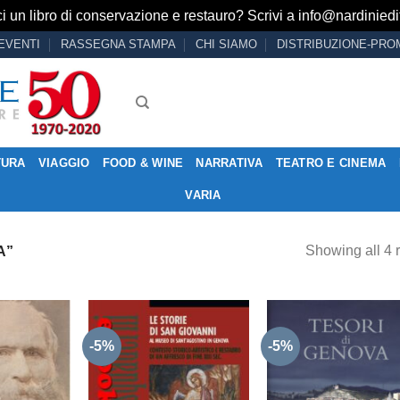
i un libro di conservazione e restauro? Scrivi a
info@nardiniedit
EVENTI
RASSEGNA STAMPA
CHI SIAMO
DISTRIBUZIONE-PRO
TURA
VIAGGIO
FOOD & WINE
NARRATIVA
TEATRO E CINEMA
VARIA
Showing all 4 r
A”
-5%
-5%
Aggiungi
Aggiungi
Aggiu
alla lista
alla lista
alla l