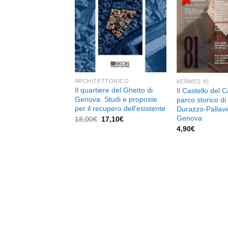
dei
desideri
ARCHITETTONICO
KERMES 81
Il quartiere del Ghetto di
Il Castello del 
Genova. Studi e proposte
parco storico di 
per il recupero dell’esistente
Durazzo-Pallavic
Genova
Il
Il
18,00
€
17,10
€
prezzo
prezzo
4,90
€
originale
attuale
era:
è:
18,00€.
17,10€.