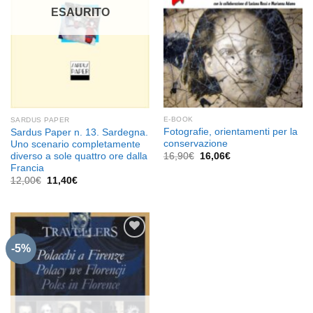
ESAURITO
E-BOOK
SARDUS PAPER
Fotografie, orientamenti per la
Sardus Paper n. 13. Sardegna.
conservazione
Uno scenario completamente
Il
Il
diverso a sole quattro ore dalla
16,90
€
16,06
€
prezzo
prezzo
Francia
originale
attuale
Il
Il
12,00
€
11,40
€
era:
è:
prezzo
prezzo
16,90€.
16,06€.
originale
attuale
era:
è:
12,00€.
11,40€.
-5%
Aggiungi
alla lista
dei
desideri