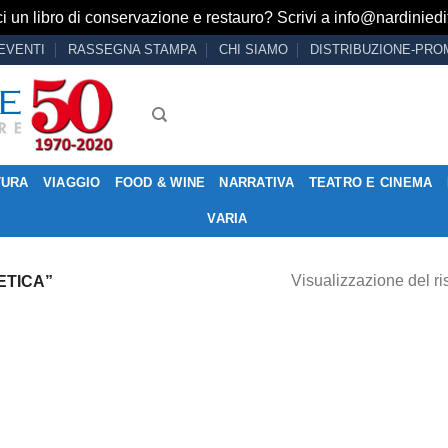
i un libro di conservazione e restauro? Scrivi a
info@nardiniedit
EVENTI
RASSEGNA STAMPA
CHI SIAMO
DISTRIBUZIONE-PRO
TURA
VIAGGIO
FOOD & WINE
NARRATIVA
TEATRO E CINEMA
VARIA
Visualizzazione del ri
ETICA”