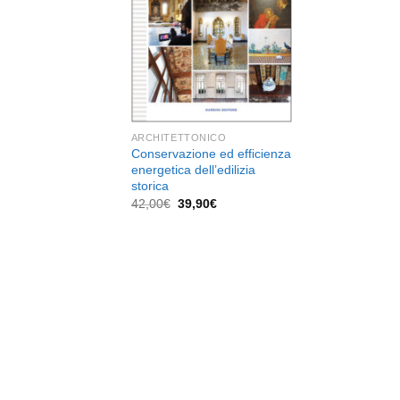
dei
desideri
ARCHITETTONICO
Conservazione ed efficienza
energetica dell’edilizia
storica
Il
Il
42,00
€
39,90
€
prezzo
prezzo
originale
attuale
era:
è:
42,00€.
39,90€.