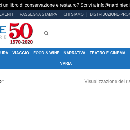
i un libro di conservazione e restauro? Scrivi a
info@nardiniedit
EVENTI
RASSEGNA STAMPA
CHI SIAMO
DISTRIBUZIONE-PRO
TURA
VIAGGIO
FOOD & WINE
NARRATIVA
TEATRO E CINEMA
VARIA
Visualizzazione del ri
O”