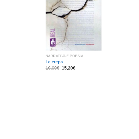
dei
desideri
NARRATIVA E POESIA
La crepa
Il
Il
16,00
€
15,20
€
prezzo
prezzo
originale
attuale
era:
è:
16,00€.
15,20€.