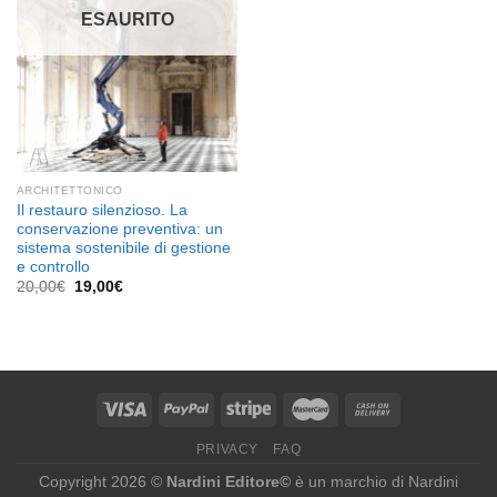
ESAURITO
ARCHITETTONICO
Il restauro silenzioso. La
conservazione preventiva: un
sistema sostenibile di gestione
e controllo
Il
Il
20,00
€
19,00
€
prezzo
prezzo
originale
attuale
era:
è:
20,00€.
19,00€.
PRIVACY
FAQ
Copyright 2026 ©
Nardini Editore©
è un marchio di Nardini