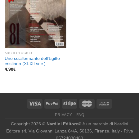
ARCHEOLOGICO
Uno scialle/manto dell’Egitto
cristiano (XI-XII sec.)
4,90
€
PRIVACY
FAQ
Copyright 2026 ©
Nardini Editore©
è un marchio di Nardini
Editore srl, Via Giovanni Lanza 64/A, 50136, Firenze, Italy - P.Iva
05724030480