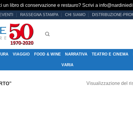
i un libro di conservazione e restauro? Scrivi a
info@nardiniedit
EVENTI
RASSEGNA STAMPA
CHI SIAMO
DISTRIBUZIONE-PRO
TURA
VIAGGIO
FOOD & WINE
NARRATIVA
TEATRO E CINEMA
VARIA
Visualizzazione del ri
RTO”