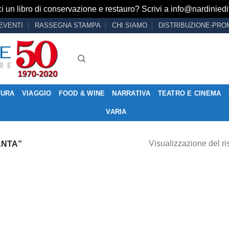
i un libro di conservazione e restauro? Scrivi a
info@nardiniedit
EVENTI
RASSEGNA STAMPA
CHI SIAMO
DISTRIBUZIONE-PRO
TURA
VIAGGIO
FOOD & WINE
NARRATIVA
TEATRO E CINEMA
VARIA
Visualizzazione del ri
ANTA”