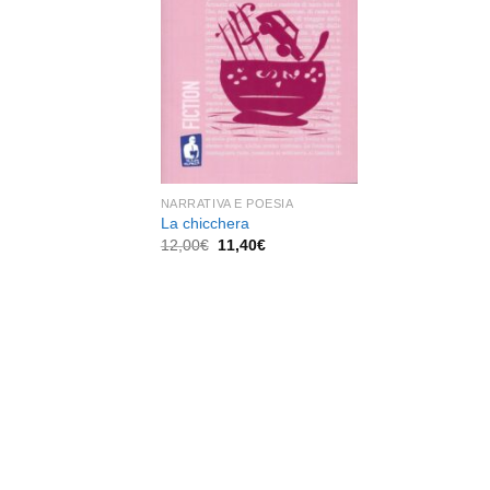
dei
desideri
NARRATIVA E POESIA
La chicchera
Il
Il
12,00
€
11,40
€
prezzo
prezzo
originale
attuale
era:
è:
12,00€.
11,40€.