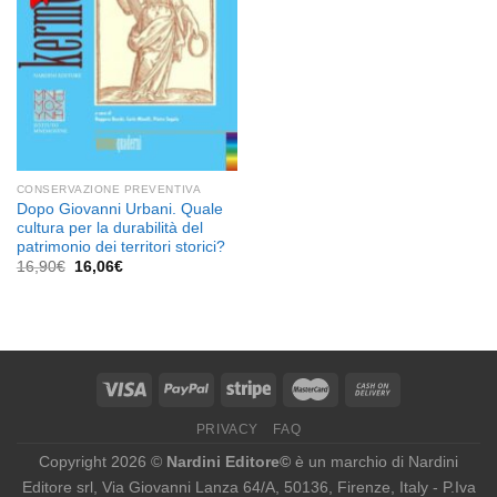
CONSERVAZIONE PREVENTIVA
Dopo Giovanni Urbani. Quale
cultura per la durabilità del
patrimonio dei territori storici?
Il
Il
16,90
€
16,06
€
prezzo
prezzo
originale
attuale
era:
è:
16,90€.
16,06€.
PRIVACY
FAQ
Copyright 2026 ©
Nardini Editore©
è un marchio di Nardini
Editore srl, Via Giovanni Lanza 64/A, 50136, Firenze, Italy - P.Iva