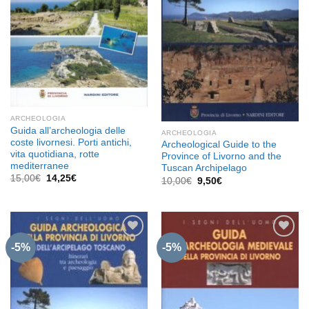
ARCHEOLOGIA
Guida all’archeologia delle
ARCHEOLOGIA
coste livornesi. Porti antichi,
Archeological Guide to the
vita quotidiana, rotte
Province of Livorno and the
mediterranee
Tuscan Archipelago
Il
Il
15,00
€
14,25
€
Il
Il
10,00
€
9,50
€
prezzo
prezzo
prezzo
prezzo
originale
attuale
originale
attuale
era:
è:
era:
è:
15,00€.
14,25€.
10,00€.
9,50€.
-5%
-5%
Aggiungi
Aggiungi
alla lista
alla lista
dei
dei
desideri
desideri