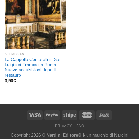
KERMES 45
La Cappella Contarelli in San
Luigi dei Francesi a Roma.
Nuove acquisizioni dopo il
restauro
3,90
€
PRIVACY
FAQ
Copyright 2026 ©
Nardini Editore©
è un marchio di Nardini