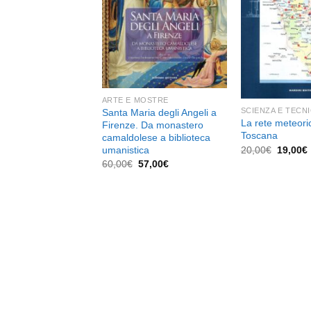
dei
desideri
ARTE E MOSTRE
SCIENZA E TECN
Santa Maria degli Angeli a
La rete meteori
Firenze. Da monastero
Toscana
camaldolese a biblioteca
Il
I
20,00
€
19,00
€
umanistica
prezzo
Il
Il
60,00
€
57,00
€
original
prezzo
prezzo
era:
originale
attuale
20,00€.
era:
è:
60,00€.
57,00€.