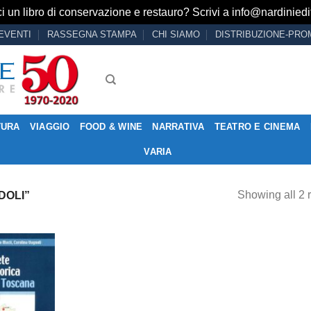
i un libro di conservazione e restauro? Scrivi a
info@nardiniedit
EVENTI
RASSEGNA STAMPA
CHI SIAMO
DISTRIBUZIONE-PRO
TURA
VIAGGIO
FOOD & WINE
NARRATIVA
TEATRO E CINEMA
VARIA
Showing all 2 r
DOLI”
Aggiungi
alla lista