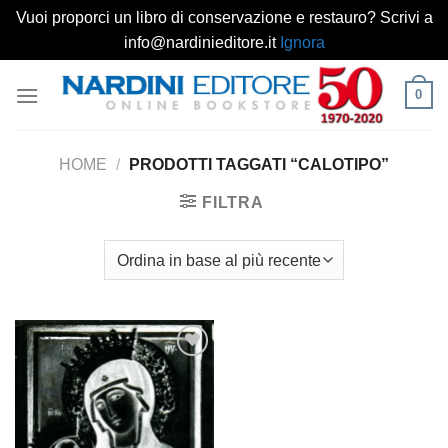
Vuoi proporci un libro di conservazione e restauro? Scrivi a
info@nardinieditore.it
Ignora
Salta
0
ai
contenuti
HOME
/
PRODOTTI TAGGATI “CALOTIPO”
FILTRA
Aggiungi
alla lista
dei
desideri