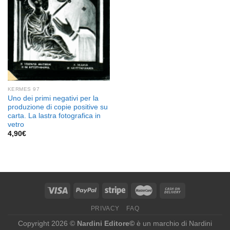
KERMES 97
Uno dei primi negativi per la
produzione di copie positive su
carta. La lastra fotografica in
vetro
4,90
€
PRIVACY
FAQ
Copyright 2026 ©
Nardini Editore©
è un marchio di Nardini