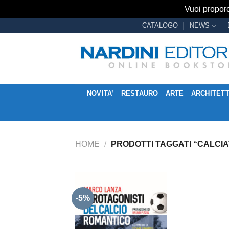
Vuoi proporc
Salta
CATALOGO
NEWS
ai
contenuti
NOVITA’
RESTAURO
ARTE
ARCHITET
HOME
/
PRODOTTI TAGGATI “CALCIA
-5%
Aggiungi
alla lista