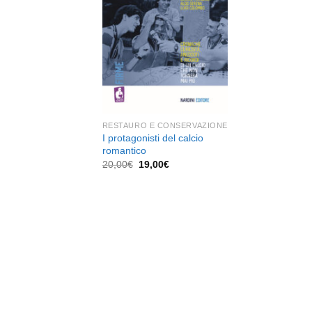
dei
desideri
RESTAURO E CONSERVAZIONE
I protagonisti del calcio
romantico
Il
Il
20,00
€
19,00
€
prezzo
prezzo
originale
attuale
era:
è:
20,00€.
19,00€.