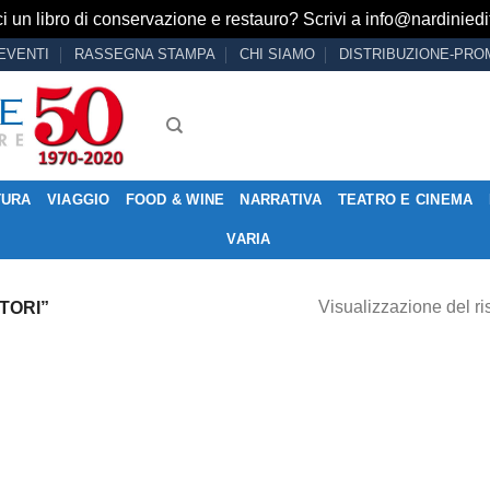
i un libro di conservazione e restauro? Scrivi a
info@nardiniedit
EVENTI
RASSEGNA STAMPA
CHI SIAMO
DISTRIBUZIONE-PRO
TURA
VIAGGIO
FOOD & WINE
NARRATIVA
TEATRO E CINEMA
VARIA
Visualizzazione del ri
TORI”