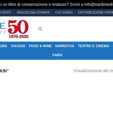
i un libro di conservazione e restauro? Scrivi a
info@nardiniedit
EVENTI
RASSEGNA STAMPA
CHI SIAMO
DISTRIBUZIONE-PRO
TURA
VIAGGIO
FOOD & WINE
NARRATIVA
TEATRO E CINEMA
VARIA
Visualizzazione del ri
KIN”