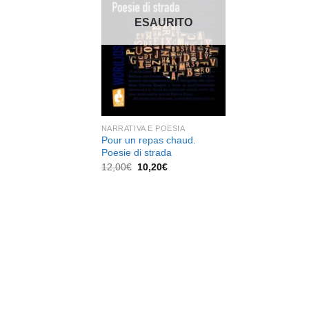
dei
desideri
ESAURITO
NARRATIVA E POESIA
Pour un repas chaud.
Poesie di strada
Il
Il
12,00
€
10,20
€
prezzo
prezzo
originale
attuale
era:
è:
12,00€.
10,20€.