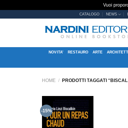
Vuoi proporc
Salta
CATALOGO
NEWS
ai
contenuti
NOVITA’
RESTAURO
ARTE
ARCHITET
HOME
/
PRODOTTI TAGGATI “BISCAL
-15%
Aggiungi
alla lista