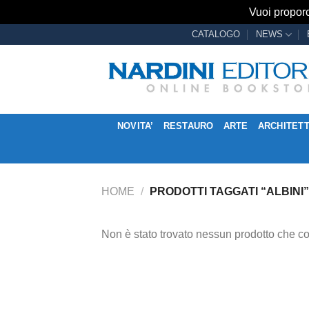
Vuoi proporc
Salta
CATALOGO
NEWS
ai
contenuti
NOVITA’
RESTAURO
ARTE
ARCHITET
HOME
/
PRODOTTI TAGGATI “ALBINI”
Non è stato trovato nessun prodotto che co