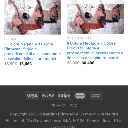
PITTURE MURALI
E-BOOK
Il Colore Negato e il Colore
Il Colore Negato e il Colore
Ritrovato. Storie e
Ritrovato. Storie e
procedimenti di occultamento e
procedimenti di occultamento e
descialbo delle pitture murali.
descialbo delle pitture murali.
Il
Il
32,00
€
30,40
€
Il
Il
16,90
€
16,06
€
prezzo
prezzo
prezzo
prezzo
originale
attuale
originale
attuale
era:
è:
era:
è:
32,00€.
30,40€.
16,90€.
16,06€.
PRIVACY
FAQ
Copyright 2026 ©
Nardini Editore©
è un marchio di Nardini
Editore srl, Via Giovanni Lanza 64/A, 50136, Firenze, Italy - P.Iva
05724030480