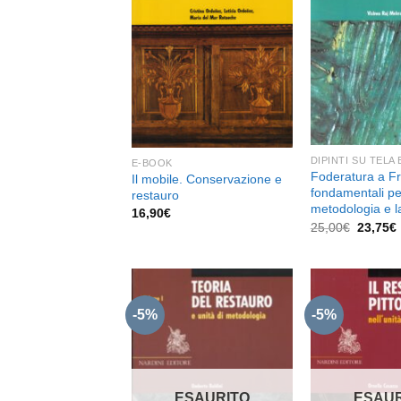
dei
desideri
DIPINTI SU TELA
E-BOOK
Foderatura a Fre
Il mobile. Conservazione e
fondamentali pe
restauro
metodologia e l
16,90
€
Il
I
25,00
€
23,75
€
prezzo
original
era:
25,00€.
-5%
-5%
Aggiungi
alla lista
dei
desideri
ESAURITO
ESAUR