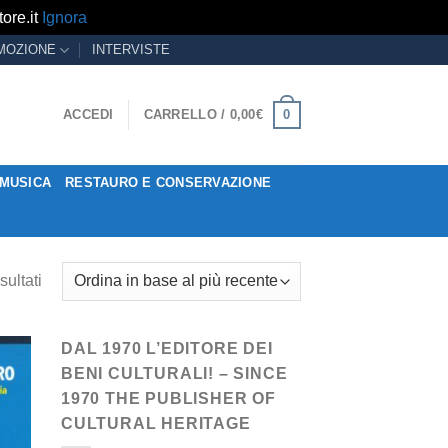
ore.it
Ignora
MOZIONE
INTERVISTE
0
ACCEDI
CARRELLO /
0,00
€
MUSICA
RESTAURO E CONSERVAZIONE
sultati
DAL 1970 L’EDITORE DEI
BENI CULTURALI! – SINCE
1970 THE PUBLISHER OF
CULTURAL HERITAGE
ngi
ista