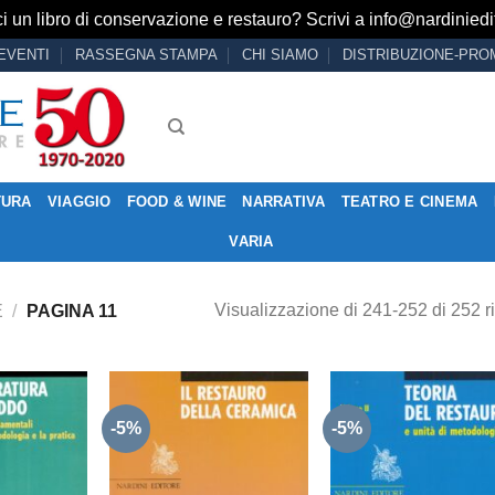
i un libro di conservazione e restauro? Scrivi a
info@nardiniedit
EVENTI
RASSEGNA STAMPA
CHI SIAMO
DISTRIBUZIONE-PRO
TURA
VIAGGIO
FOOD & WINE
NARRATIVA
TEATRO E CINEMA
VARIA
Visualizzazione di 241-252 di 252 ri
E
/
PAGINA 11
-5%
-5%
Aggiungi
Aggiungi
Aggiu
alla lista
alla lista
alla l