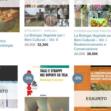
STRUMENTI - MANUALI
CONSERVAZIONE PREVEN
La Biologia Vegetale per i
La Biologia Vegetale per
Beni Culturali – Vol. II
Beni Culturali – Vol. I.
rico
Biodeterioramento e
Il
Il
38,00
€
32,30
€
todologia
prezzo
prezzo
Conservazione
l
originale
attuale
Il
Il
prezzo
40,00
€
38,00
€
era:
è:
prezzo
prezzo
e
attuale
38,00€.
32,30€.
originale
attuale
è:
era:
è:
17,10€.
40,00€.
38,00€.
-5%
-5%
Aggiungi
Aggiungi
Aggiu
ITO
alla lista
alla lista
alla l
dei
dei
de
ESAURITO
desideri
desideri
desid