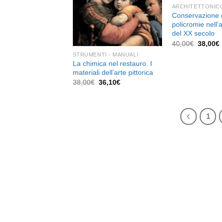
ARCHITETTONIC
Conservazione 
policromie nell’a
del XX secolo
Il
I
40,00
€
38,00
€
prezzo
STRUMENTI - MANUALI
original
La chimica nel restauro. I
era:
40,00€.
materiali dell’arte pittorica
Il
Il
38,00
€
36,10
€
prezzo
prezzo
originale
attuale
era:
è:
38,00€.
36,10€.
1