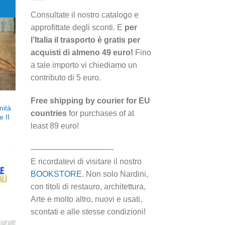
i
eri
Consultate il nostro catalogo e
approfittate degli sconti. E
per
l’Italia il trasporto è gratis per
acquisti di almeno 49 euro!
Fino
a tale importo vi chiediamo un
contributo di 5 euro.
Free shipping by courier for EU
nità
countries
for purchases of at
 II
least 89 euro!
——————————-
E ricordatevi di visitare il nostro
BOOKSTORE
. Non solo Nardini,
con titoli di restauro, architettura,
ngi
Arte e molto altro, nuovi e usati,
ista
i
scontati e alle stesse condizioni!
eri