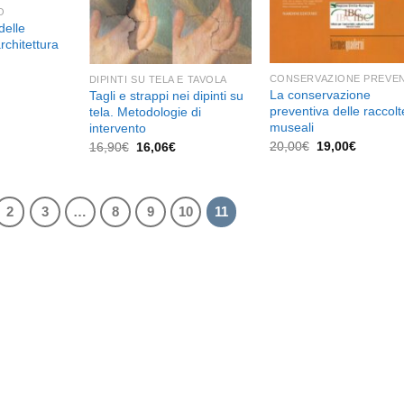
O
delle
rchitettura
l
CONSERVAZIONE PREVEN
DIPINTI SU TELA E TAVOLA
prezzo
La conservazione
Tagli e strappi nei dipinti su
e
attuale
preventiva delle raccolt
tela. Metodologie di
è:
museali
intervento
38,00€.
Il
Il
Il
Il
20,00
€
19,00
€
16,90
€
16,06
€
prezzo
prezzo
prezzo
prezzo
originale
attuale
originale
attuale
era:
è:
era:
è:
20,00€.
19,00€.
16,90€.
16,06€.
2
3
…
8
9
10
11