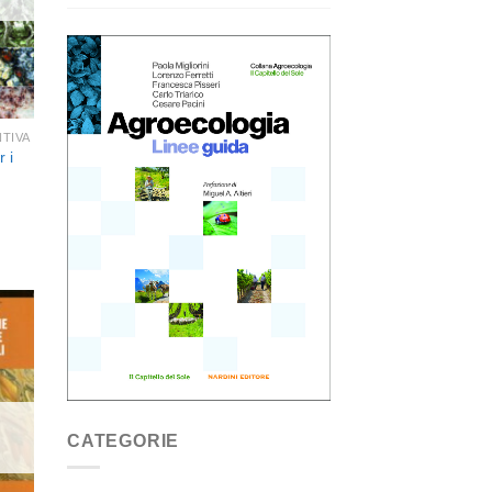
TIVA
 i
ngi
ista
i
eri
CATEGORIE