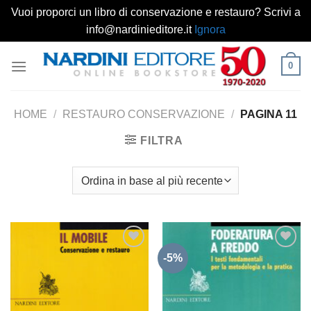
Vuoi proporci un libro di conservazione e restauro? Scrivi a
info@nardinieditore.it
Ignora
Salta
0
ai
contenuti
HOME
/
RESTAURO CONSERVAZIONE
/
PAGINA 11
FILTRA
-5%
Aggiungi
Aggiungi
alla lista
alla lista
dei
dei
desideri
desideri