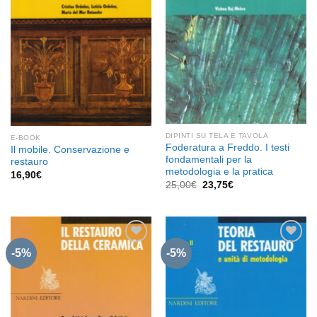
DIPINTI SU TELA E TAVOLA
E-BOOK
Foderatura a Freddo. I testi
Il mobile. Conservazione e
fondamentali per la
restauro
metodologia e la pratica
16,90
€
Il
Il
25,00
€
23,75
€
prezzo
prezzo
originale
attuale
era:
è:
25,00€.
23,75€.
-5%
-5%
Aggiungi
Aggiungi
alla lista
alla lista
dei
dei
desideri
desideri