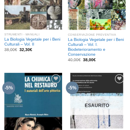
STRUMENTI - MANUALI
CONSERVAZIONE PREVENTIVA
La Biologia Vegetale per i Beni
La Biologia Vegetale per i Beni
Culturali – Vol. II
Culturali – Vol. I.
Il
Il
Biodeterioramento e
38,00
€
32,30
€
prezzo
prezzo
Conservazione
originale
attuale
Il
Il
40,00
€
38,00
€
era:
è:
prezzo
prezzo
38,00€.
32,30€.
originale
attuale
era:
è:
40,00€.
38,00€.
-5%
-5%
Aggiungi
Aggiungi
alla lista
alla lista
ESAURITO
dei
dei
desideri
desideri