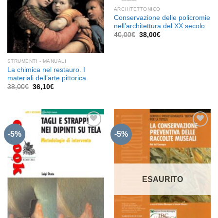
ARCHITETTONICO
Conservazione delle policromie
nell’architettura del XX secolo
Il
Il
40,00
€
38,00
€
prezzo
prezzo
originale
attuale
era:
è:
40,00€.
38,00€.
STRUMENTI - MANUALI
La chimica nel restauro. I
materiali dell’arte pittorica
Il
Il
38,00
€
36,10
€
prezzo
prezzo
originale
attuale
era:
è:
38,00€.
36,10€.
-5%
-5%
Aggiungi
Aggiungi
alla lista
alla lista
dei
dei
desideri
desideri
ESAURITO