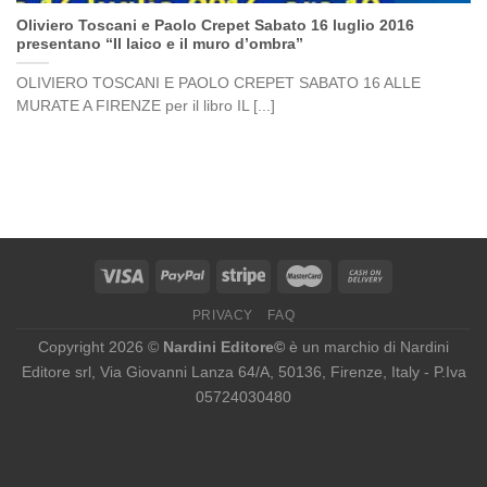
Oliviero Toscani e Paolo Crepet Sabato 16 luglio 2016
presentano “Il laico e il muro d’ombra”
OLIVIERO TOSCANI E PAOLO CREPET SABATO 16 ALLE
MURATE A FIRENZE per il libro IL [...]
PRIVACY
FAQ
Copyright 2026 ©
Nardini Editore©
è un marchio di Nardini
Editore srl, Via Giovanni Lanza 64/A, 50136, Firenze, Italy - P.Iva
05724030480