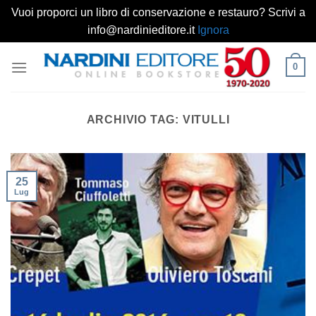
Vuoi proporci un libro di conservazione e restauro? Scrivi a
info@nardinieditore.it
Ignora
Salta
0
ai
contenuti
ARCHIVIO TAG:
VITULLI
25
Lug