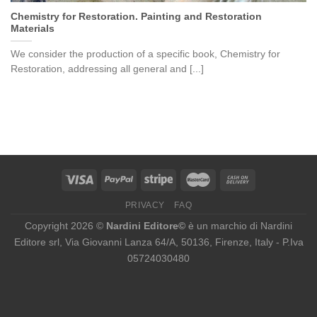
Chemistry for Restoration. Painting and Restoration
Materials
We consider the production of a specific book, Chemistry for
Restoration, addressing all general and [...]
PRIVACY
FAQ
Copyright 2026 ©
Nardini Editore©
è un marchio di Nardini
Editore srl, Via Giovanni Lanza 64/A, 50136, Firenze, Italy - P.Iva
05724030480