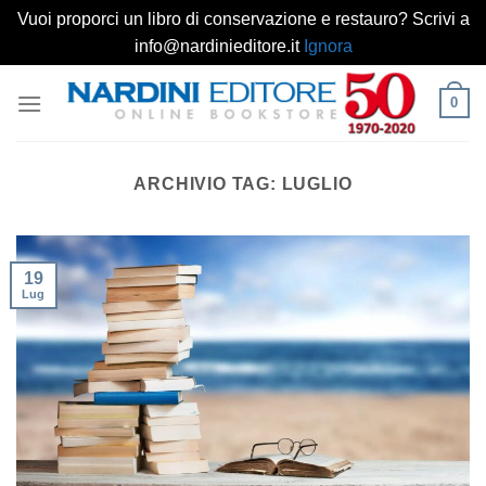
Vuoi proporci un libro di conservazione e restauro? Scrivi a
info@nardinieditore.it
Ignora
Salta
0
ai
contenuti
ARCHIVIO TAG:
LUGLIO
19
Lug