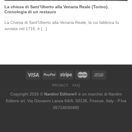
La chiesa di Sant’Uberto alla Venaria Reale (Torino).
Cronologia di un restauro
La Chiesa di Sant’Uberto alla Venaria Reale, la cui fabbrica fu
avviata nel 1716, è [...]
PRIVACY
FAQ
Copyright 2026 ©
Nardini Editore©
è un marchio di Nardini
Editore srl, Via Giovanni Lanza 64/A, 50136, Firenze, Italy - P.Iva
05724030480