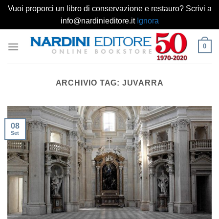
Vuoi proporci un libro di conservazione e restauro? Scrivi a
info@nardinieditore.it
Ignora
Salta
0
ai
contenuti
ARCHIVIO TAG:
JUVARRA
08
Set