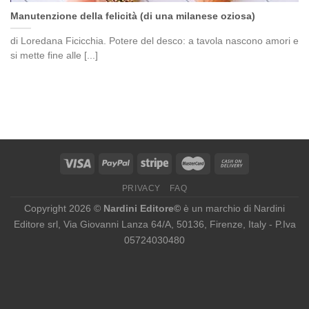
Manutenzione della felicità (di una milanese oziosa)
di Loredana Ficicchia. Potere del desco: a tavola nascono amori e
si mette fine alle [...]
PRIVACY
FAQ
Copyright 2026 ©
Nardini Editore©
è un marchio di Nardini
Editore srl, Via Giovanni Lanza 64/A, 50136, Firenze, Italy - P.Iva
05724030480