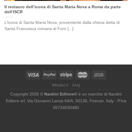
Il restauro dell’icona di Santa Maria Nova a Roma da parte
dell’ISCR
L’Icona di Santa Maria Nova, proveniente dalla chiesa detta di
Santa Francesca romana al Foro [...]
PRIVACY
FAQ
Copyright 2026 ©
Nardini Editore©
è un marchio di Nardini
Editore srl, Via Giovanni Lanza 64/A, 50136, Firenze, Italy - P.Iva
05724030480