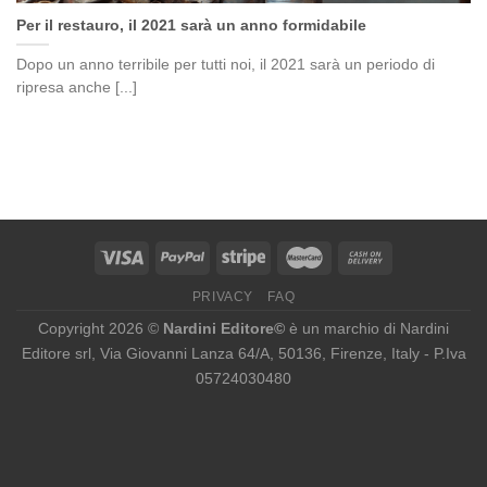
Per il restauro, il 2021 sarà un anno formidabile
Dopo un anno terribile per tutti noi, il 2021 sarà un periodo di
ripresa anche [...]
PRIVACY
FAQ
Copyright 2026 ©
Nardini Editore©
è un marchio di Nardini
Editore srl, Via Giovanni Lanza 64/A, 50136, Firenze, Italy - P.Iva
05724030480