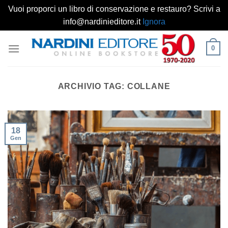
Vuoi proporci un libro di conservazione e restauro? Scrivi a
info@nardinieditore.it
Ignora
Salta
0
ai
contenuti
ARCHIVIO TAG:
COLLANE
18
Gen